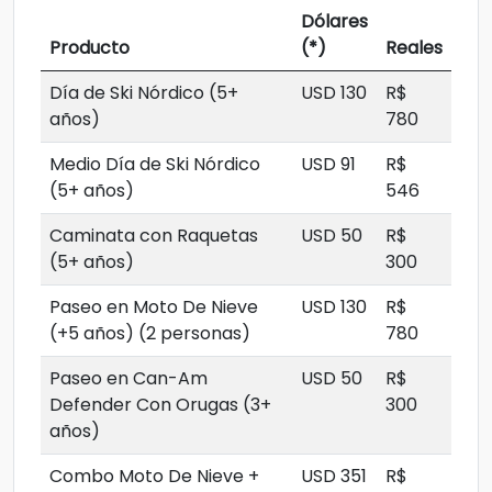
Dólares
Producto
(*)
Reales
Día de Ski Nórdico (5+
USD 130
R$
años)
780
Medio Día de Ski Nórdico
USD 91
R$
(5+ años)
546
Caminata con Raquetas
USD 50
R$
(5+ años)
300
Paseo en Moto De Nieve
USD 130
R$
(+5 años) (2 personas)
780
Paseo en Can-Am
USD 50
R$
Defender Con Orugas (3+
300
años)
Combo Moto De Nieve +
USD 351
R$